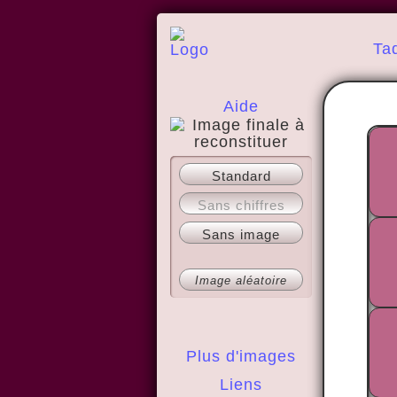
Ta
Aide
A propos
Standard
Sans chiffres
Sans image
Image aléatoire
Plus d'images
Liens