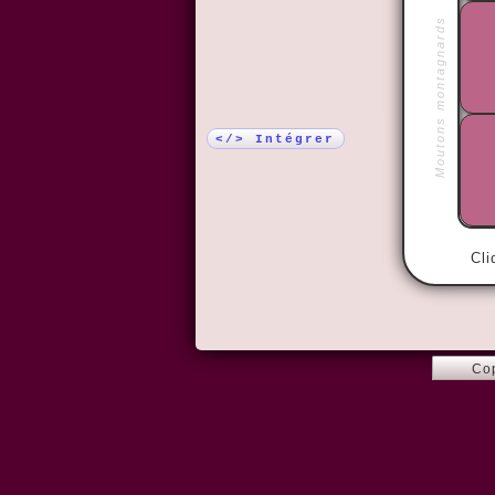
Moutons montagnards
Plus !
</> Intégrer
Cli
Co