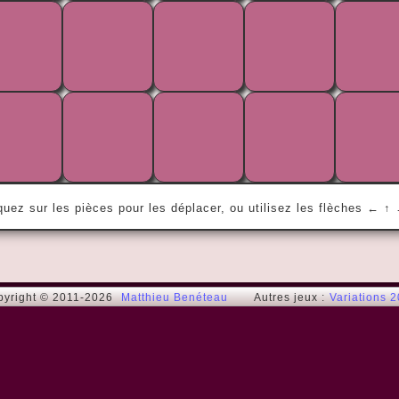
« L'éternité c'est long. Surtout vers la 
fin. »
Woody Kafka
quez sur les pièces pour les déplacer, ou utilisez les flèches ← ↑
pyright © 2011-2026
Matthieu Benéteau
Autres jeux :
Variations 