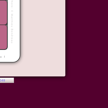
Photo:
©
Matthieu Benéteau
 → ↓
2048