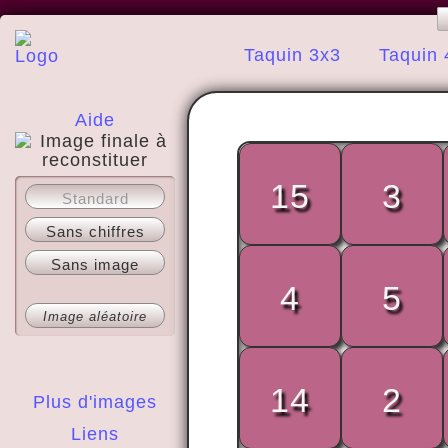
Taquin 3x3
Taquin 
Aide
15
3
A propos
Standard
Sans chiffres
Sans image
4
5
Image aléatoire
14
2
Plus d'images
Liens