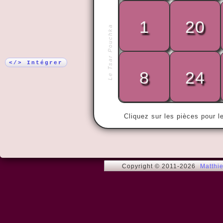
Plus !
1
20
Le Tsar Pouchka
« Ma femme 
pendant ving
Puis on s'es
</> Intégrer
8
24
Cliquez sur les pièces pour l
Copyright © 2011-2026
Matthi