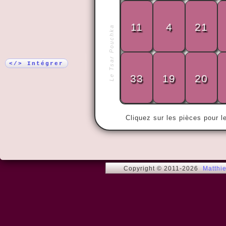
Plus !
11
4
21
Le Tsar Pouchka
« Yo ho, yo 
moi ! »
</> Intégrer
33
19
20
Cliquez sur les pièces pour l
Copyright © 2011-2026
Matthi