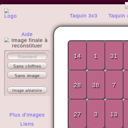
Taquin 3x3
Taquin 
Aide
A propos
14
1
31
Standard
Sans chiffres
Sans image
28
38
7
Image aléatoire
27
3
13
Plus d'images
Liens