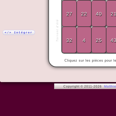
Plus !
27
22
40
2
Torrent d'été
« Pourquoi f
faire compli
</> Intégrer
32
4
25
4
Cliquez sur les pièces pour l
Copyright © 2011-2026
Matthi