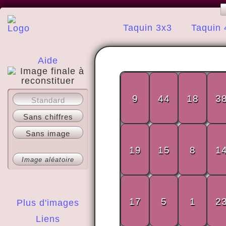
Taquin 3x3
Taquin 
Aide
A propos
9
44
18
3
Standard
Sans chiffres
Sans image
19
15
8
1
Image aléatoire
17
5
1
2
Plus d'images
Liens