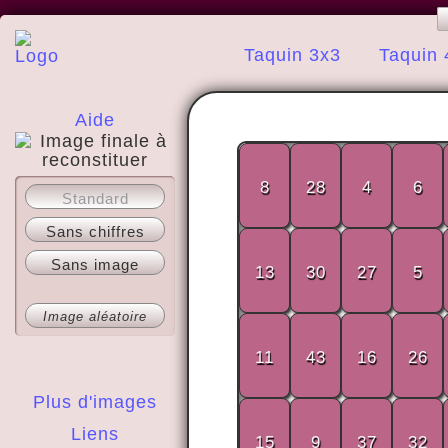
Taquin 3x3
Taquin 
Aide
8
28
4
6
A propos
Standard
Sans chiffres
Sans image
13
30
27
5
Image aléatoire
11
43
16
26
Plus d'images
Liens
15
9
37
32