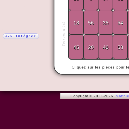
Plus !
18
56
35
54
Torrent d'été
« Seul celui
trouvera la l
</> Intégrer
45
20
46
50
Cliquez sur les pièces pour l
Copyright © 2011-2026
Matthi