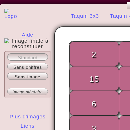
Taquin 3x3
Taquin 
Aide
2
A propos
Standard
Sans chiffres
Sans image
15
Image aléatoire
6
Plus d'images
Liens
3