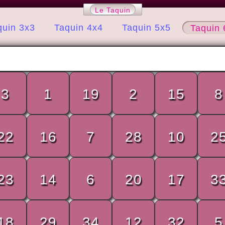
Le Taquin
quin 3x3
Taquin 4x4
Taquin 5x5
Taquin 
3
1
19
2
15
8
22
16
7
28
10
2
23
14
6
20
17
3
18
29
34
12
32
5