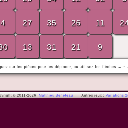
« Ce n'est pas parce que les choses sont 
4
27
35
26
11
2
difficiles que nous n'osons pas, c'est 
parce que nous n'osons pas qu'elles sont 
difficiles. »
30
13
31
21
9
Sénèque / Seneca
quez sur les pièces pour les déplacer, ou utilisez les flèches ← ↑
pyright © 2011-2026
Matthieu Benéteau
Autres jeux :
Variations 