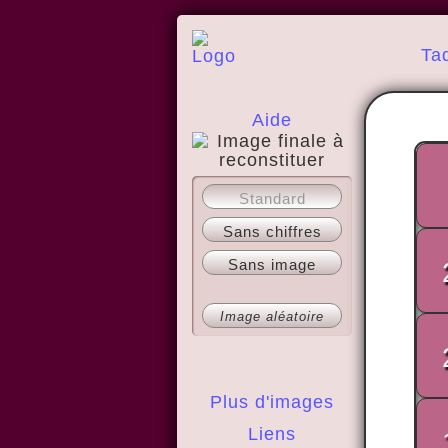
Ta
Aide
A propos
Standard
Sans chiffres
Sans image
Image aléatoire
Plus d'images
Liens