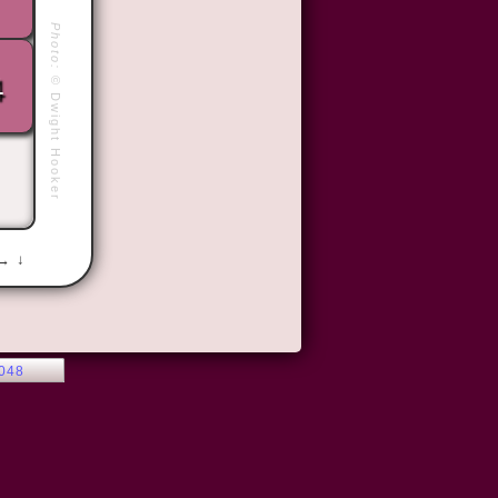
Photo:
©
4
Dwight Hooker
 → ↓
2048