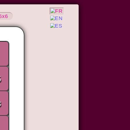
6x6
5
3