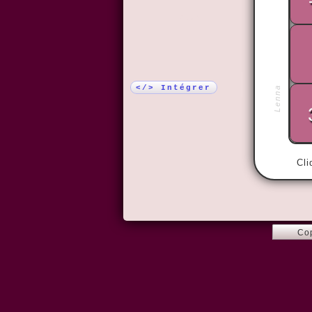
Plus !
</> Intégrer
Lenna
Cli
Co