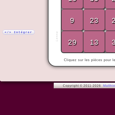
Plus !
9
23
« Avec du mi
</> Intégrer
Lenna
29
13
Astéri
Cliquez sur les pièces pour l
Copyright © 2011-2026
Matthi