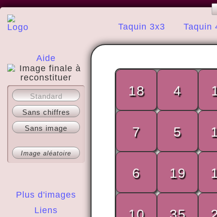
Taquin 3x3
Taquin 
Aide
18
4
A propos
Standard
Sans chiffres
Sans image
7
5
Image aléatoire
6
19
Plus d'images
Liens
10
35