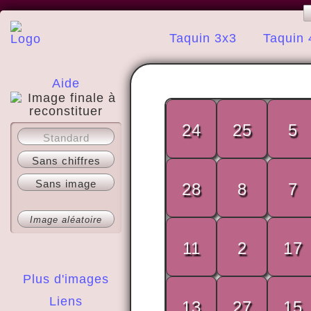
Taquin 3x3
Taquin 
Aide
24
25
5
A propos
Standard
Sans chiffres
Sans image
28
8
7
Image aléatoire
11
2
17
Plus d'images
Liens
13
27
15