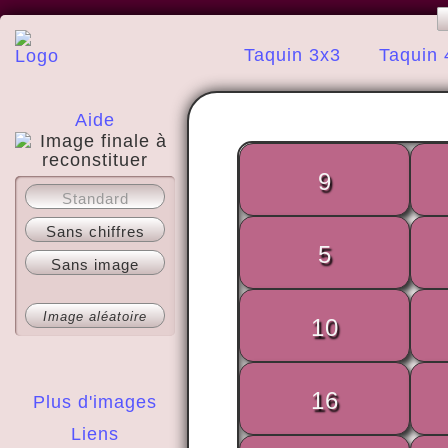
Taquin 3x3
Taquin 
Aide
9
A propos
Standard
Sans chiffres
5
Sans image
Image aléatoire
10
16
Plus d'images
Liens