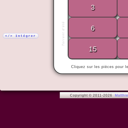
3
Plus !
« Ce n'est q
Torrent d'été
que l'on fini
6
plus ça rate
marche. »
</> Intégrer
15
Cliquez sur les pièces pour l
Copyright © 2011-2026
Matthi