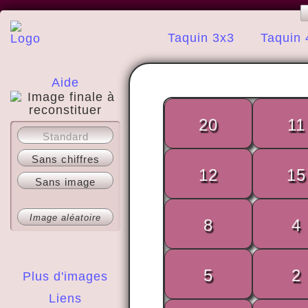
Taquin 3x3
Taquin 
Aide
20
11
A propos
Standard
Sans chiffres
12
15
Sans image
Image aléatoire
8
4
5
2
Plus d'images
Liens