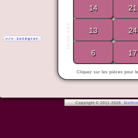
14
21
Plus !
Torrent d'été
« Je suis jeu
13
24
âmes bien né
nombre des
</> Intégrer
6
17
Cliquez sur les pièces pour l
Copyright © 2011-2026
Matthi