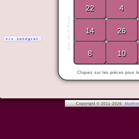
22
4
Plus !
Saut de la Forge
« Ce qui com
14
26
de tout le m
chacun. »
</> Intégrer
8
10
Cliquez sur les pièces pour l
Copyright © 2011-2026
Matthi