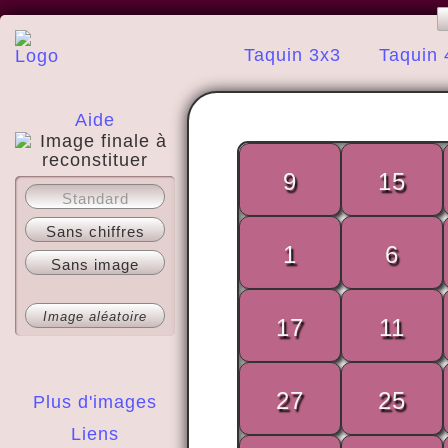
Taquin 3x3
Taquin 
Aide
9
15
A propos
Standard
Sans chiffres
1
6
Sans image
Image aléatoire
17
11
27
25
Plus d'images
Liens