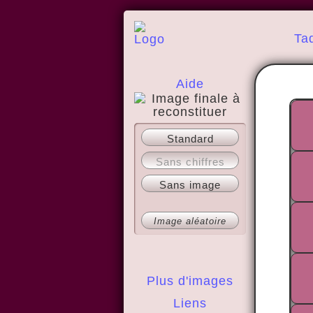
Ta
Aide
A propos
Standard
Sans chiffres
Sans image
Image aléatoire
Plus d'images
Liens