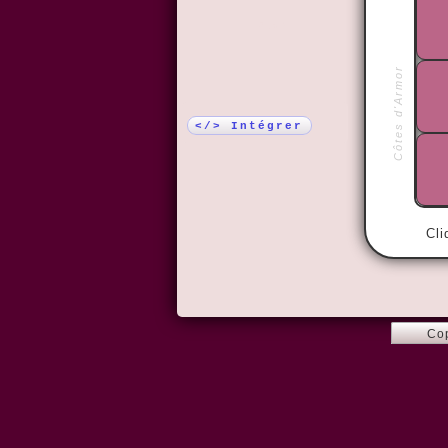
Plus !
Côtes d'Armor
</> Intégrer
Cli
Co