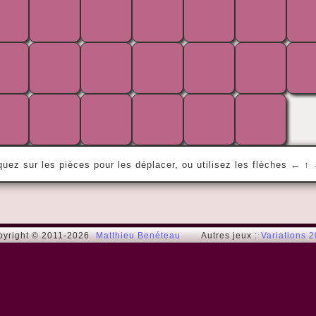
« Il y a 10 sortes de gens : ceux qui 
comprennent la notation binaire, et ceux 
qui ne la comprennent pas. »
quez sur les pièces pour les déplacer, ou utilisez les flèches ← ↑
pyright © 2011-2026
Matthieu Benéteau
Autres jeux :
Variations 