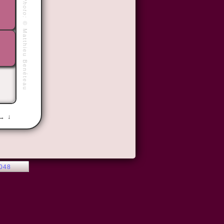
Photo:
©
Matthieu Benéteau
 → ↓
2048