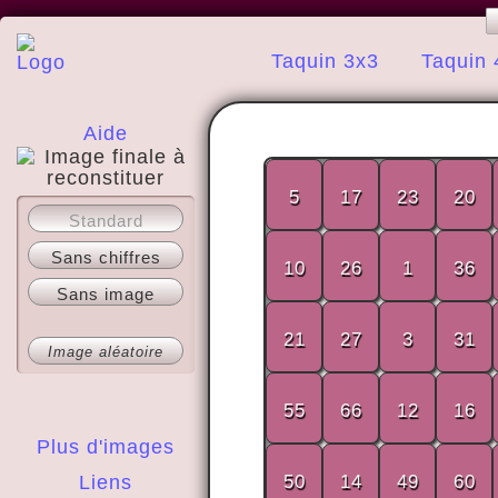
Taquin 3x3
Taquin 
Aide
5
17
23
20
A propos
Standard
Sans chiffres
10
26
1
36
Sans image
21
27
3
31
Image aléatoire
55
66
12
16
Plus d'images
Liens
50
14
49
60