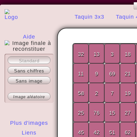
Taquin 3x3
Taquin 
Aide
32
13
3
18
A propos
Standard
Sans chiffres
11
9
69
21
Sans image
58
2
7
19
Image aléatoire
25
76
15
27
Plus d'images
Liens
45
42
51
62