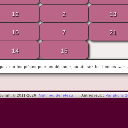
12
2
13
« Le temps n'épargne pas ce que l'on fait 
10
7
21
sans lui. »
Proverbe / Proverb
14
15
quez sur les pièces pour les déplacer, ou utilisez les flèches ← ↑
pyright © 2011-2026
Matthieu Benéteau
Autres jeux :
Variations 