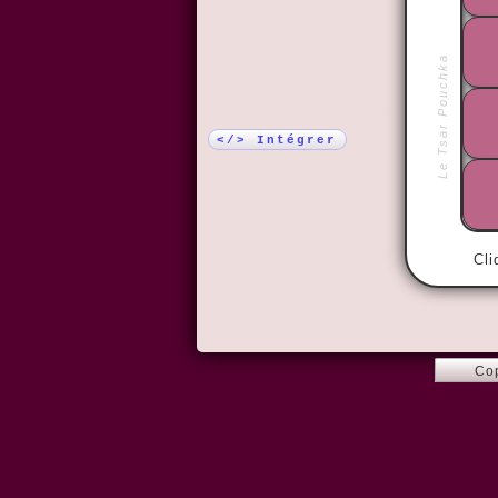
Plus !
Le Tsar Pouchka
</> Intégrer
Cli
Co