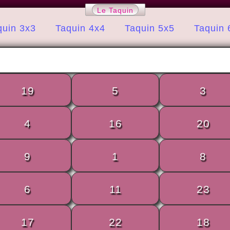
Le Taquin
quin 3x3
Taquin 4x4
Taquin 5x5
Taquin 
19
5
3
4
16
20
9
1
8
6
11
23
17
22
18