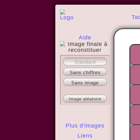
Ta
Aide
A propos
Standard
Sans chiffres
Sans image
Image aléatoire
Plus d'images
Liens