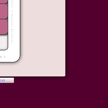
Photo:
©
Matthieu Benéteau
 → ↓
2048