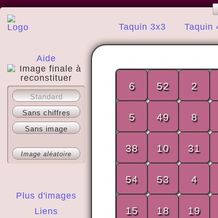
Taquin 3x3
Taquin 
Aide
6
52
2
A propos
Standard
Sans chiffres
5
49
8
Sans image
38
10
31
Image aléatoire
54
53
4
Plus d'images
15
18
19
Liens