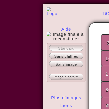
Ta
Aide
A propos
Standard
Sans chiffres
1
Sans image
1
Image aléatoire
6
Plus d'images
3
Liens