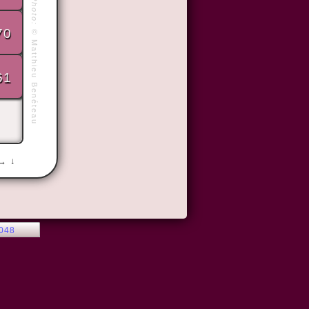
Photo:
©
70
Matthieu Benéteau
61
 → ↓
2048