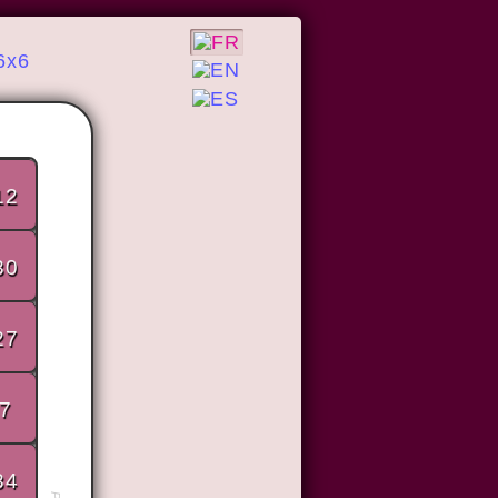
6x6
12
30
27
7
34