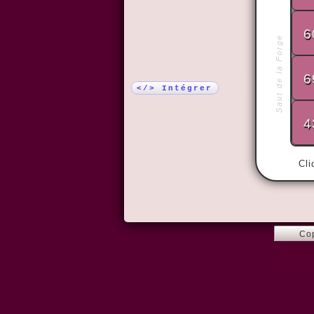
Plus !
6
Saut de la Forge
6
</> Intégrer
4
Cli
Co