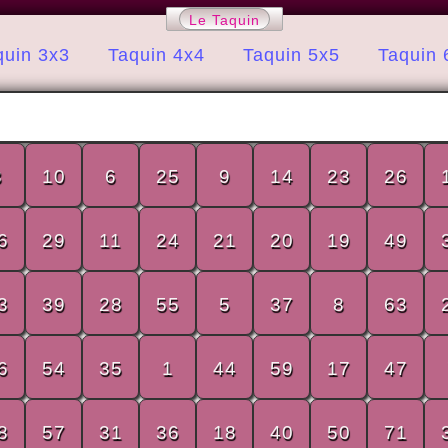
Le Taquin
quin 3x3
Taquin 4x4
Taquin 5x5
Taquin 
3
10
6
25
9
14
23
26
6
29
11
24
21
20
19
49
3
39
28
55
5
37
8
63
6
54
35
1
44
59
17
47
8
57
31
36
18
40
50
71