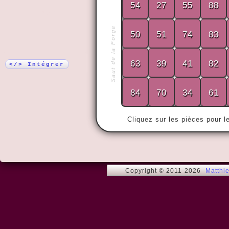
54
27
55
88
Plus !
Saut de la Forge
50
51
74
83
« Ma femme 
pendant ving
63
39
41
82
Puis on s'es
</> Intégrer
84
70
34
61
Cliquez sur les pièces pour l
Copyright © 2011-2026
Matthi