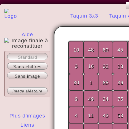
Taquin 3x3
Taquin 
Aide
10
48
60
45
A propos
Standard
3
16
32
13
Sans chiffres
Sans image
30
1
85
36
Image aléatoire
9
49
24
75
Plus d'images
4
11
43
53
Liens