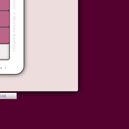
Photo:
©
Matthieu Benéteau
 → ↓
2048