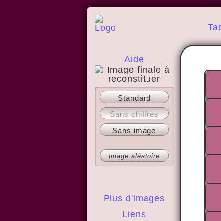
Ta
Aide
A propos
Standard
Sans chiffres
Sans image
Image aléatoire
Plus d'images
Liens