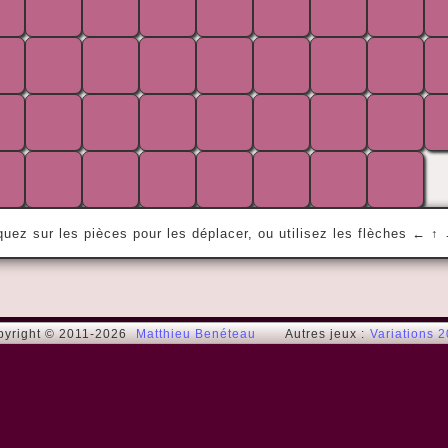
« De tous ceux qui n'ont rien à dire, les 
plus agréables sont ceux qui se taisent. »
Michel C.
quez sur les pièces pour les déplacer, ou utilisez les flèches ← ↑
pyright © 2011-2026
Matthieu Benéteau
Autres jeux :
Variations 