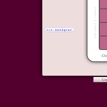
Plus !
Une place à l'ombre
</> Intégrer
Cli
Co