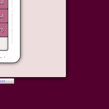
Photo:
58
©
64
Matthieu Benéteau
75
 → ↓
2048