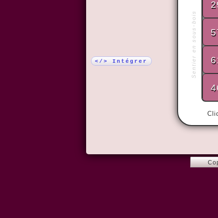
2
Plus !
Sentier en sous-bois
5
6
</> Intégrer
4
Cli
Co