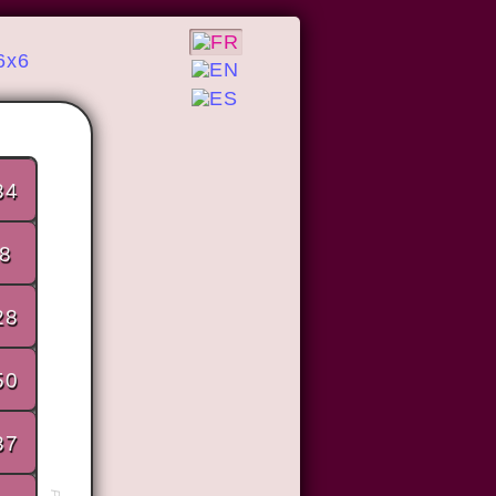
6x6
34
8
28
50
37