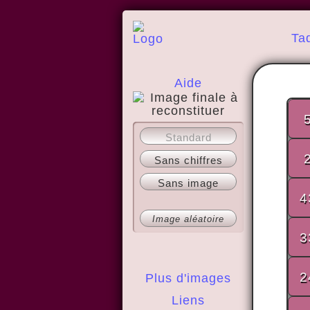
Ta
Aide
A propos
Standard
Sans chiffres
Sans image
4
Image aléatoire
3
2
Plus d'images
Liens