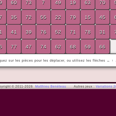
9
60
73
7
49
19
63
70
7
35
72
55
22
79
15
45
« Ce qui compte, ce n'est pas le bonheur 
de tout le monde, c'est le bonheur de 
1
41
39
76
52
71
78
31
chacun. »
Boris Vian
6
77
47
74
62
68
59
66
quez sur les pièces pour les déplacer, ou utilisez les flèches ← ↑
pyright © 2011-2026
Matthieu Benéteau
Autres jeux :
Variations 