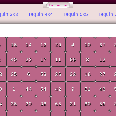
Le Taquin
quin 3x3
Taquin 4x4
Taquin 5x5
Taquin 
5
16
14
13
20
4
10
67
2
40
23
17
11
69
3
12
3
25
6
53
26
32
18
27
3
1
44
54
42
9
51
48
4
36
30
38
65
21
80
56