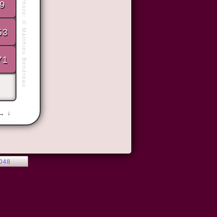
Photo:
9
©
53
Matthieu Benéteau
71
 → ↓
2048