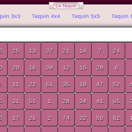
Le Taquin
quin 3x3
Taquin 4x4
Taquin 5x5
Taquin 
6
25
13
37
21
14
7
24
0
20
16
39
12
15
29
6
3
11
22
61
35
18
47
52
5
31
51
1
28
34
41
65
6
17
26
2
74
32
50
62