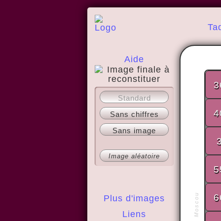
Ta
Aide
3
A propos
Standard
4
Sans chiffres
Sans image
Image aléatoire
5
6
Plus d'images
Liens