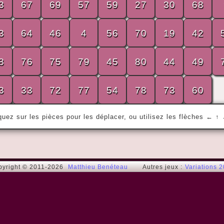
3
67
69
57
59
27
30
68
« Le seul moyen de se délivrer d'une 
3
64
46
4
56
70
19
42
tentation, c'est d'y céder. Résistez, et 
votre âme se rend malade à force de 
8
76
75
79
45
80
44
49
languir de ce qu'elle s'interdit. »
Lord Henry (Oscar W.)
3
33
72
77
54
78
73
60
quez sur les pièces pour les déplacer, ou utilisez les flèches ← ↑
pyright © 2011-2026
Matthieu Benéteau
Autres jeux :
Variations 