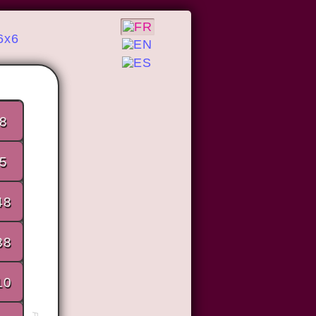
6x6
8
5
48
38
10