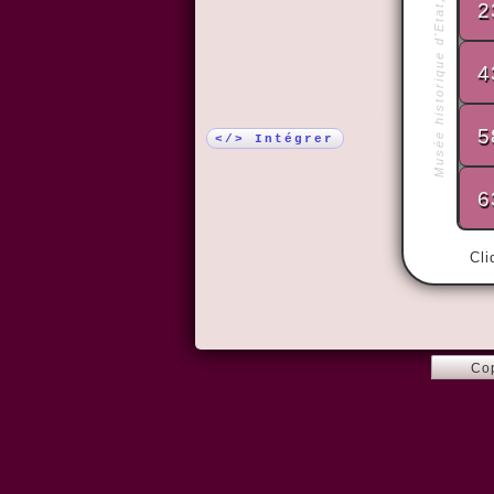
Musée historique d'Etat, Moscou
2
Plus !
4
5
</> Intégrer
6
Cli
Co