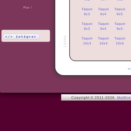
Plus !
Taquin
Taquin
Taquin
8x3
8x4
8x5
Taquin
Taquin
Taquin
9x3
9x4
9x5
</> Intégrer
Lenna
Taquin
Taquin
Taquin
10x3
10x4
10x5
Copyright © 2011-2026
Matthi