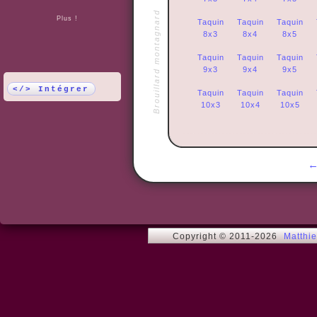
Brouillard montagnard
Plus !
Taquin
Taquin
Taquin
8x3
8x4
8x5
Taquin
Taquin
Taquin
9x3
9x4
9x5
</> Intégrer
Taquin
Taquin
Taquin
10x3
10x4
10x5
Copyright © 2011-2026
Matthi