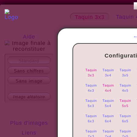
Taquin 
Taquin 3x3
Aide
Configurat
A propos
Standard
Sans chiffres
Taquin
Taquin
Taquin
3x3
3x4
3x5
Sans image
Taquin
Taquin
Taquin
4x3
4x4
4x5
Image aléatoire
Taquin
Taquin
Taquin
5x3
5x4
5x5
Taquin
Taquin
Taquin
6x3
6x4
6x5
Plus d'images
Taquin
Taquin
Taquin
Liens
7x3
7x4
7x5