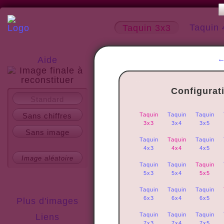
Taquin 
Taquin 3x3
Aide
Configurat
A propos
Standard
Sans chiffres
Taquin
Taquin
Taquin
3x3
3x4
3x5
Sans image
Taquin
Taquin
Taquin
4x3
4x4
4x5
Image aléatoire
Taquin
Taquin
Taquin
5x3
5x4
5x5
Taquin
Taquin
Taquin
6x3
6x4
6x5
Plus d'images
Taquin
Taquin
Taquin
Liens
7x3
7x4
7x5