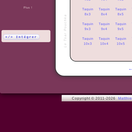
Plus !
Taquin
Taquin
Taquin
8x3
8x4
8x5
Le Tsar Pouchka
Taquin
Taquin
Taquin
9x3
9x4
9x5
</> Intégrer
Taquin
Taquin
Taquin
10x3
10x4
10x5
Copyright © 2011-2026
Matthi