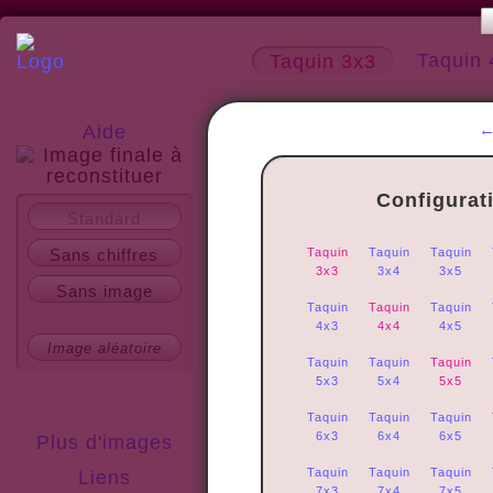
Taquin 
Taquin 3x3
Aide
Configurat
A propos
Standard
Sans chiffres
Taquin
Taquin
Taquin
3x3
3x4
3x5
Sans image
Taquin
Taquin
Taquin
4x3
4x4
4x5
Image aléatoire
Taquin
Taquin
Taquin
5x3
5x4
5x5
Taquin
Taquin
Taquin
6x3
6x4
6x5
Plus d'images
Taquin
Taquin
Taquin
Liens
7x3
7x4
7x5