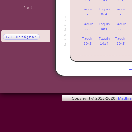
Plus !
Taquin
Taquin
Taquin
8x3
8x4
8x5
Saut de la Forge
Taquin
Taquin
Taquin
9x3
9x4
9x5
</> Intégrer
Taquin
Taquin
Taquin
10x3
10x4
10x5
Copyright © 2011-2026
Matthi