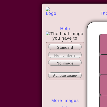
Ta
Help
Standard
About
No numbers
No image
Random image
More images