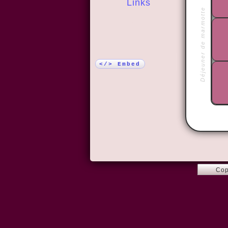
Links
Déjeuner de marmotte
More!
</> Embed
Cop