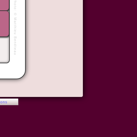
Photo:
©
Matthieu Benéteau
ions