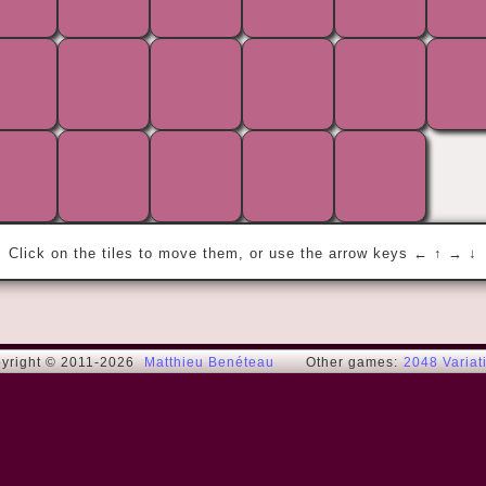
« With honey! »
Astérix chez les Helvètes - p.13
Click on the tiles to move them, or use the arrow keys ← ↑ → ↓
yright © 2011-2026
Matthieu Benéteau
Other games:
2048 Variat