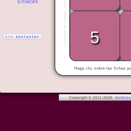
Cascade de nuage, Gavarnie
Enlaces
¡Más!
« Of all tho
5
the most en
silent. »
</> Incrustar
Haga clic sobre las fichas p
Copyright © 2011-2026
Matthie