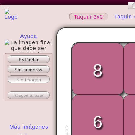
Taquin 
Taquin 3x3
Ayuda
Estándar
Acerca del sitio
8
Sin números
Sin imagen
Imagen al azar
6
Más imágenes