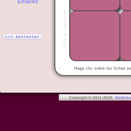
Enlaces
Près du Cap Fréhel
¡Más!
« What reall
people happ
them happy.
</> Incrustar
Haga clic sobre las fichas p
Copyright © 2011-2026
Matthie