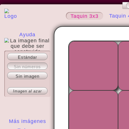
Taquin 
Taquin 3x3
Ayuda
Estándar
Acerca del sitio
Sin números
Sin imagen
Imagen al azar
Más imágenes