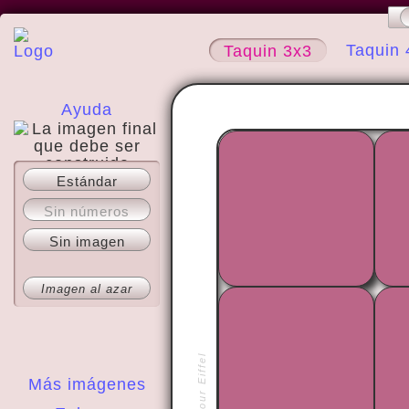
Taquin 
Taquin 3x3
Ayuda
Estándar
Acerca del sitio
Sin números
Sin imagen
Imagen al azar
Más imágenes