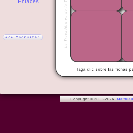
Le Trocadéro vu de la Tour Eiffel
Enlaces
¡Más!
« If there is
there is no 
</> Incrustar
Haga clic sobre las fichas p
Copyright © 2011-2026
Matthie