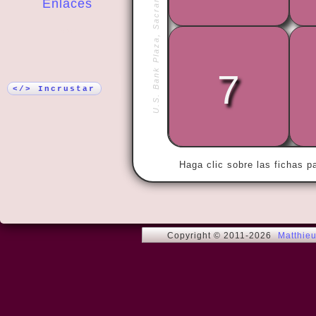
U.S. Bank Plaza, Sacramento
Enlaces
¡Más!
« My wife an
7
years.

Then we met
</> Incrustar
Haga clic sobre las fichas p
Copyright © 2011-2026
Matthie