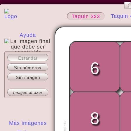
Taquin 
Taquin 3x3
Ayuda
Estándar
Acerca del sitio
6
Sin números
Sin imagen
Imagen al azar
8
Más imágenes