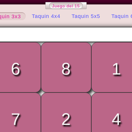
Juego del 15
Taquin 4x4
Taquin 5x5
Taquin 
quin 3x3
6
8
1
7
2
4