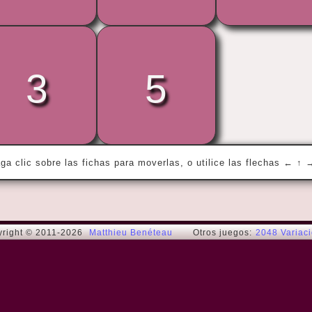
« My wife and I were happy for twenty 
3
5
years.

Then we met... »
Rodney Dangerfield
ga clic sobre las fichas para moverlas, o utilice las flechas ← ↑ 
right © 2011-2026
Matthieu Benéteau
Otros juegos:
2048 Variac