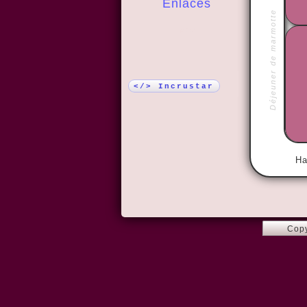
Enlaces
Déjeuner de marmotte
¡Más!
</> Incrustar
Ha
Copy