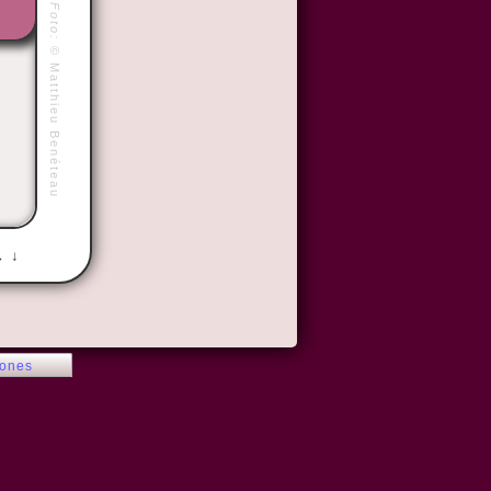
Foto:
©
Matthieu Benéteau
→ ↓
iones