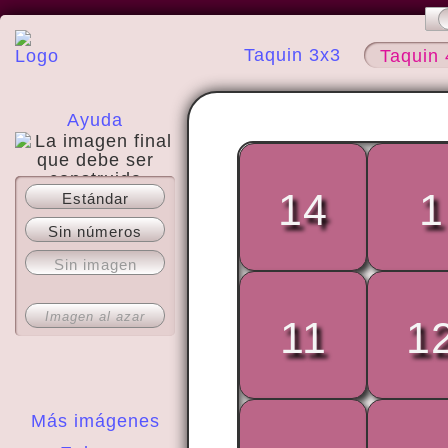
Taquin 3x3
Taquin 
Ayuda
14
1
Estándar
Acerca del sitio
Sin números
Sin imagen
Imagen al azar
11
1
Más imágenes