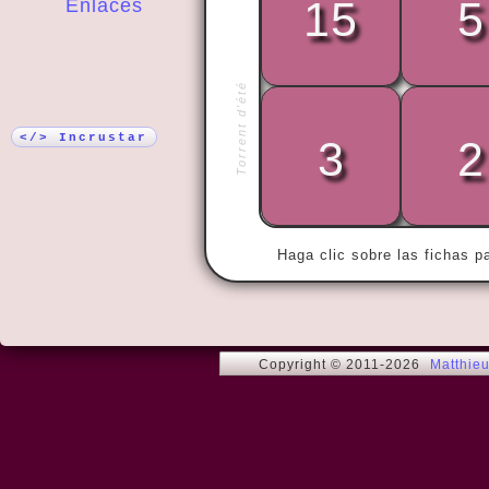
15
5
Enlaces
¡Más!
Torrent d'été
« He who has
be free. »
</> Incrustar
3
2
Haga clic sobre las fichas p
Copyright © 2011-2026
Matthie