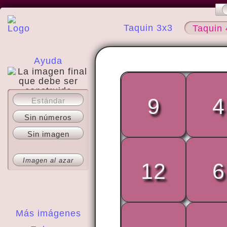
Taquin 3x3
Taquin 
Ayuda
9
4
Estándar
Acerca del sitio
Sin números
Sin imagen
Imagen al azar
12
6
Más imágenes