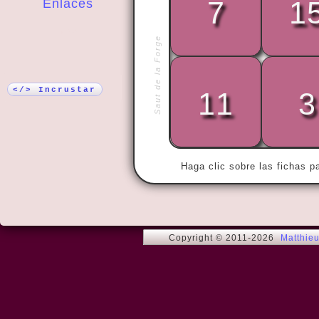
7
1
Enlaces
¡Más!
Saut de la Forge
« With hone
</> Incrustar
11
3
Astéri
Haga clic sobre las fichas p
Copyright © 2011-2026
Matthie