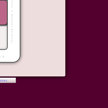
Foto:
©
Matthieu Benéteau
→ ↓
iones