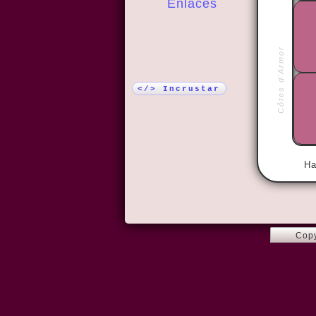
Enlaces
¡Más!
Côtes d'Armor
</> Incrustar
Ha
Copy