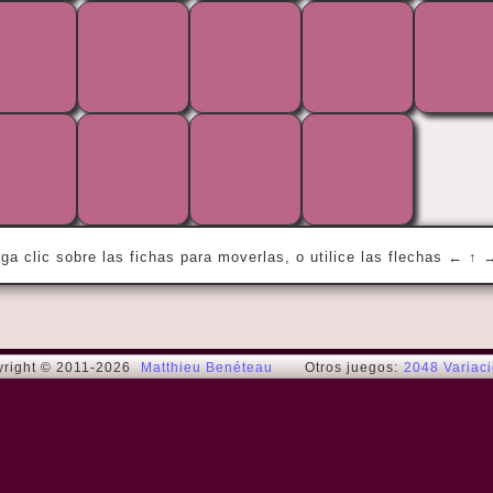
« He who has overcome his fears will truly 
be free. »
Aristote / Aristotle
ga clic sobre las fichas para moverlas, o utilice las flechas ← ↑ 
right © 2011-2026
Matthieu Benéteau
Otros juegos:
2048 Variac