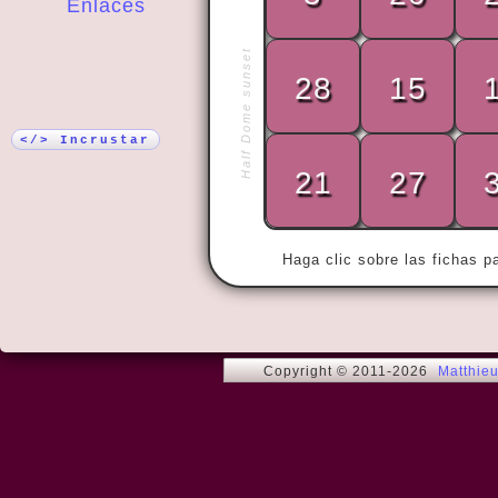
Enlaces
¡Más!
Half Dome sunset
28
15
« I have the
satisfied wi
</> Incrustar
21
27
Haga clic sobre las fichas p
Copyright © 2011-2026
Matthie