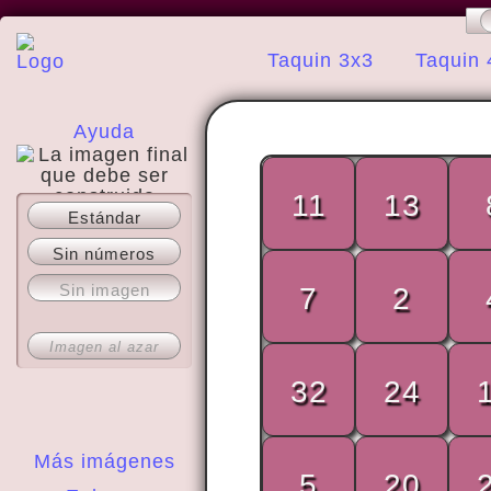
Taquin 3x3
Taquin 
Ayuda
11
13
Estándar
Acerca del sitio
Sin números
Sin imagen
7
2
Imagen al azar
32
24
Más imágenes
5
20