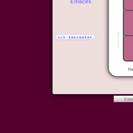
Enlaces
¡Más!
Railroad
</> Incrustar
Ha
Copy