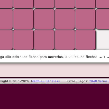
« Imagine all the people living life in 
peace... »
John L.
ga clic sobre las fichas para moverlas, o utilice las flechas ← ↑ 
right © 2011-2026
Matthieu Benéteau
Otros juegos:
2048 Variac