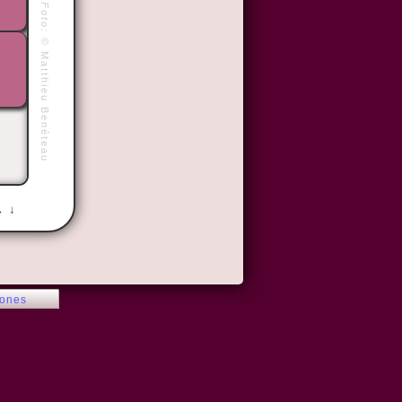
Foto:
©
Matthieu Benéteau
→ ↓
iones