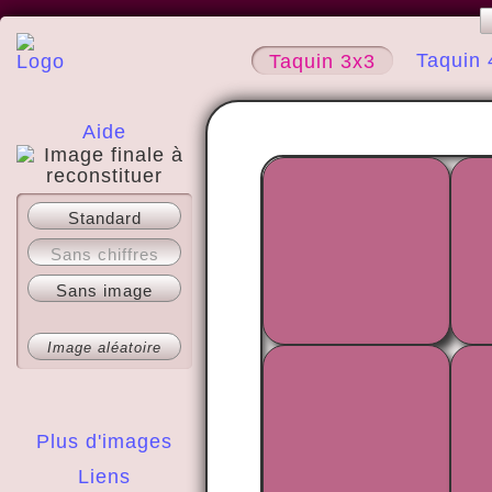
Taquin 
Taquin 3x3
Aide
A propos
Standard
Sans chiffres
Sans image
Image aléatoire
Plus d'images
Liens