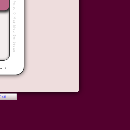
Photo:
©
Matthieu Benéteau
 → ↓
2048