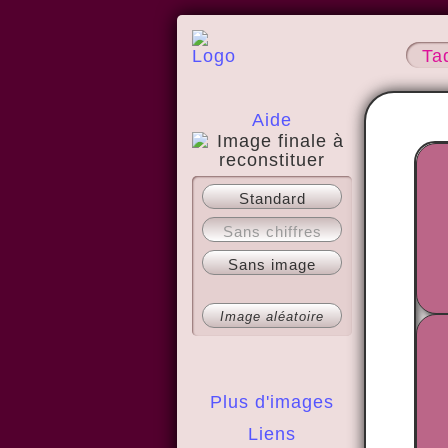
Ta
Aide
A propos
Standard
Sans chiffres
Sans image
Image aléatoire
Plus d'images
Liens