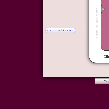
Plus !
Replis de montagne
</> Intégrer
Cli
Co