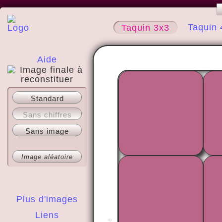
Taquin 
Taquin 3x3
Aide
A propos
Standard
Sans chiffres
Sans image
Image aléatoire
Plus d'images
Liens