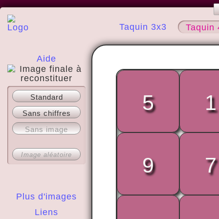
Taquin 3x3
Taquin 
Aide
A propos
5
1
Standard
Sans chiffres
Sans image
Image aléatoire
9
7
Plus d'images
Liens