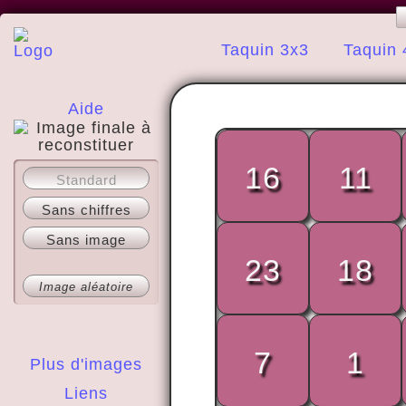
Taquin 3x3
Taquin 
Aide
16
11
A propos
Standard
Sans chiffres
Sans image
23
18
Image aléatoire
7
1
Plus d'images
Liens