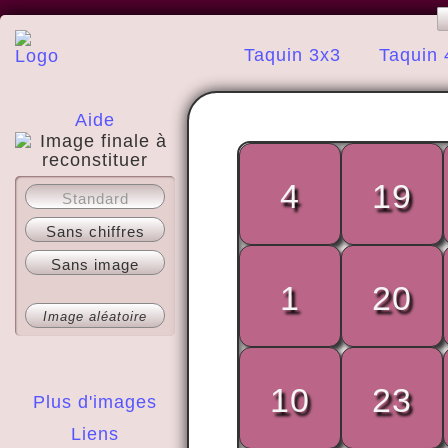
Taquin 3x3
Taquin 
Aide
4
19
A propos
Standard
Sans chiffres
Sans image
1
20
Image aléatoire
10
23
Plus d'images
Liens