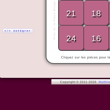
Près de la Place Rouge
Plus !
21
18
« Il y a TRO
savent compt
</> Intégrer
pas. »
24
16
Cliquez sur les pièces pour l
Copyright © 2011-2026
Matthi